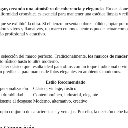
ogar, creando una atmósfera de coherencia y elegancia
. En ocasiones
uniformidad cromática es esencial para mantener una estética limpia y ref
ue se exhibirá la obra. Si el lienzo presenta colores pálidos, optar po
colores vivos y llamativos, un marco en tonos neutros puede actuar com
do profesional y atractivo.
la selección del marco perfecto. Tradicionalmente,
los marcos de madera
o rústico hasta lo ultra moderno.
cter clásico que resulta ideal para obras con un toque tradicional o vint
n predilecta para marcos de fotos elegantes en ambientes modernos.
Estilo Recomendado
 personalización
Clásico, vintage, rústico
n durabilidad
Contemporáneo, industrial, elegante
istente al desgaste
Moderno, alternativo, creativo
pio conjunto de características y ventajas. Por ello, la decisión debe ba
la Composición