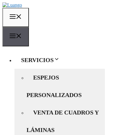
Saltar
al
contenido
MENÚ
MENÚ
SERVICIOS
ESPEJOS
PERSONALIZADOS
VENTA DE CUADROS Y
LÁMINAS