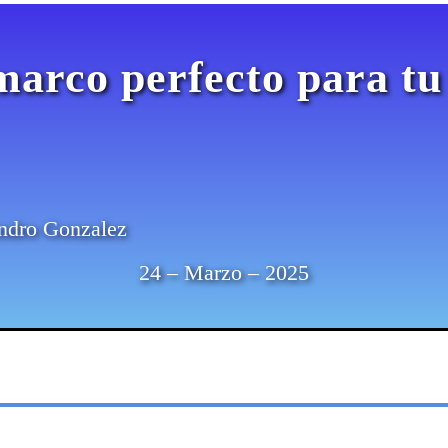
marco perfecto para tu
ndro Gonzalez
24 – Marzo – 2025