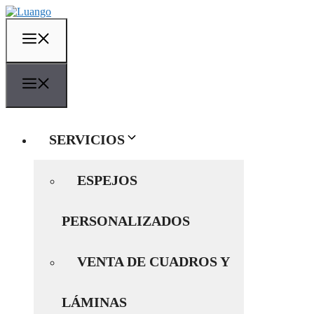
Saltar
al
contenido
MENÚ
MENÚ
SERVICIOS
ESPEJOS
PERSONALIZADOS
VENTA DE CUADROS Y
LÁMINAS