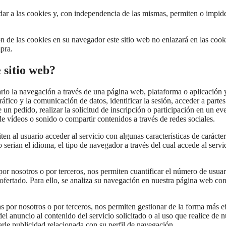
r a las cookies y, con independencia de las mismas, permiten o impiden
n de las cookies en su navegador este sitio web no enlazará en las coo
pra.
e sitio web?
io la navegación a través de una página web, plataforma o aplicación y l
ráfico y la comunicación de datos, identificar la sesión, acceder a parte
un pedido, realizar la solicitud de inscripción o participación en un ev
e vídeos o sonido o compartir contenidos a través de redes sociales.
n al usuario acceder al servicio con algunas características de carácte
o serian el idioma, el tipo de navegador a través del cual accede al serv
or nosotros o por terceros, nos permiten cuantificar el número de usuario
 ofertado. Para ello, se analiza su navegación en nuestra página web con 
s por nosotros o por terceros, nos permiten gestionar de la forma más efi
l anuncio al contenido del servicio solicitado o al uso que realice de 
rle publicidad relacionada con su perfil de navegación.