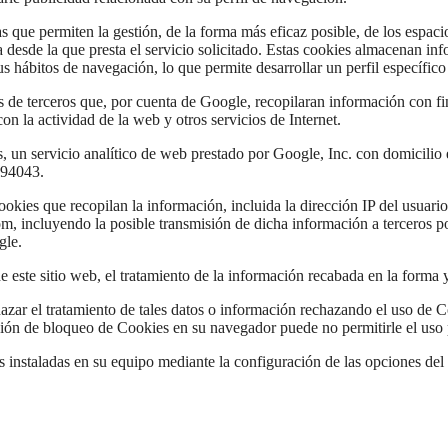
ue permiten la gestión, de la forma más eficaz posible, de los espacios
 desde la que presta el servicio solicitado. Estas cookies almacenan i
us hábitos de navegación, lo que permite desarrollar un perfil específic
 de terceros que, por cuenta de Google, recopilaran información con fine
con la actividad de la web y otros servicios de Internet.
cs, un servicio analítico de web prestado por Google, Inc. con domicili
 94043.
 cookies que recopilan la información, incluida la dirección IP del usuari
m, incluyendo la posible transmisión de dicha información a terceros p
gle.
de este sitio web, el tratamiento de la información recabada en la forma
zar el tratamiento de tales datos o información rechazando el uso de C
pción de bloqueo de Cookies en su navegador puede no permitirle el uso 
es instaladas en su equipo mediante la configuración de las opciones de